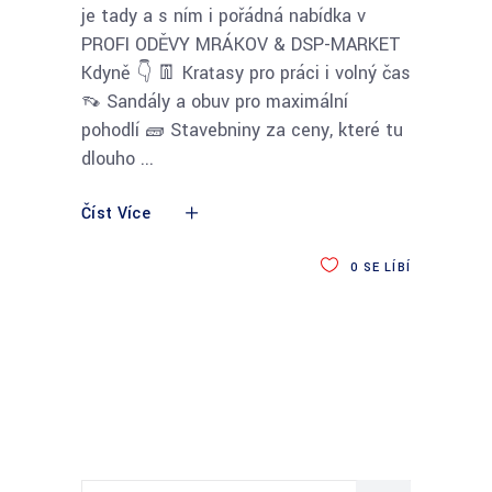
je tady a s ním i pořádná nabídka v
PROFI ODĚVY MRÁKOV & DSP-MARKET
Kdyně 👇 👖 Kraťasy pro práci i volný čas
👡 Sandály a obuv pro maximální
pohodlí 🧱 Stavebniny za ceny, které tu
dlouho
Číst Více
0
SE LÍBÍ