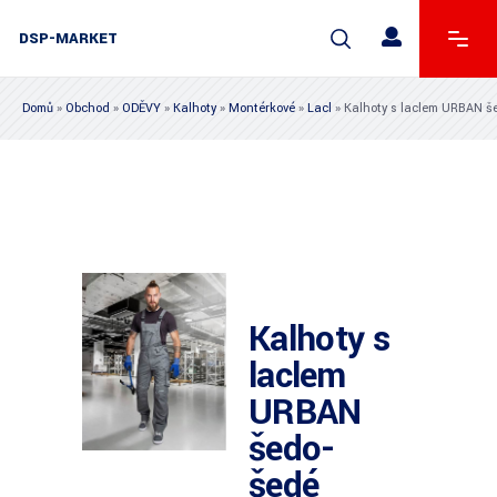
DSP-MARKET
Domů
»
Obchod
»
ODĚVY
»
Kalhoty
»
Montérkové
»
Lacl
»
Kalhoty s laclem URBAN š
Kalhoty s
laclem
URBAN
šedo-
šedé