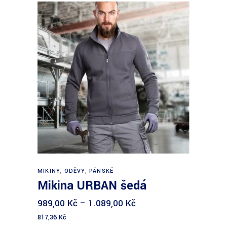
Výběr možností
MIKINY
,
ODĚVY
,
PÁNSKÉ
Mikina URBAN šedá
989,00
Kč
–
1.089,00
Kč
817,36
Kč