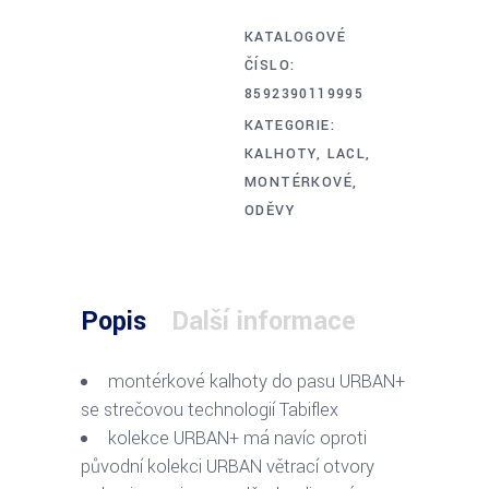
KATALOGOVÉ
ČÍSLO:
8592390119995
KATEGORIE:
KALHOTY
,
LACL
,
MONTÉRKOVÉ
,
ODĚVY
Popis
Další informace
montérkové kalhoty do pasu URBAN+
se strečovou technologií Tabiflex
kolekce URBAN+ má navíc oproti
původní kolekci URBAN větrací otvory