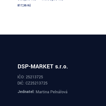
817,36
Kč
DSP-MARKET s.r.o.
IČO: 25213725
DIČ: CZ25213725
Jednatel:
Martina Pelnářová