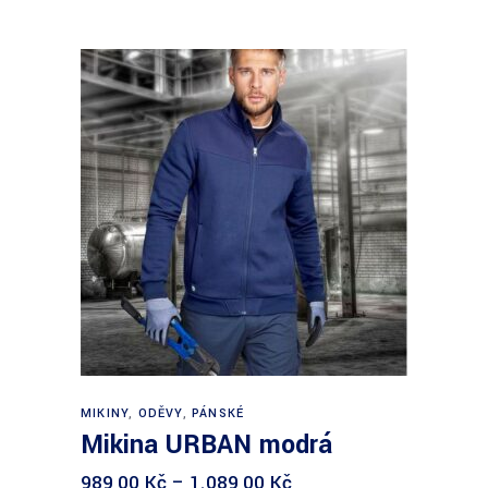
Výběr možností
MIKINY
,
ODĚVY
,
PÁNSKÉ
Mikina URBAN modrá
989,00
Kč
–
1.089,00
Kč